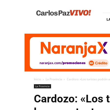
Carlos
Paz
Vivo
L
Inicio
La Provincia
Cardozo: «Los turistas podrán 
La Provincia
Cardozo: «Los t