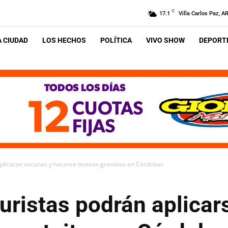
C
17.1
Villa Carlos Paz, A
A CIUDAD
LOS HECHOS
POLÍTICA
VIVO SHOW
DEPORTE
aplicarse vacunas y hacerse testeos gratuitos en Córdoba»
uristas podrán aplicar