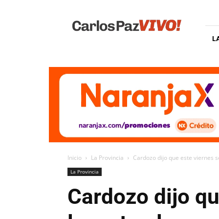
Carlos
Paz
Vivo
L
Inicio
La Provincia
Cardozo dijo que este viernes se
La Provincia
Cardozo dijo qu