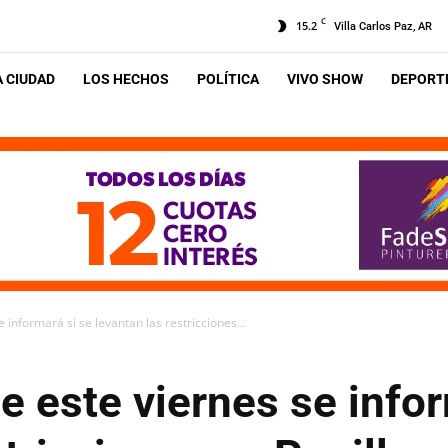
C
15.2
Villa Carlos Paz, AR
A CIUDAD
LOS HECHOS
POLÍTICA
VIVO SHOW
DEPORTE
 informará si se levantan las restricciones...
e este viernes se infor