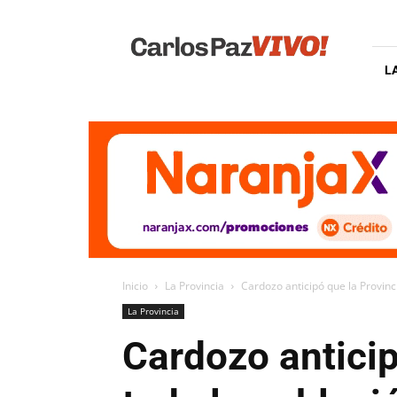
Carlos
Paz
Vivo
L
Inicio
La Provincia
Cardozo anticipó que la Provinci
La Provincia
Cardozo anticip