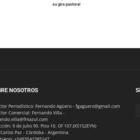
su gira pastoral
BRE NOSOTROS
S
ctor Periodístico: Fernando Agüero -
fgaguero@gmail.com
ctor Comercial: Fernando Villa -
ando.villa@fmazul.com
cción: 9 de Julio 90. Piso 10. Of 107.(X5152EYN)
a Carlos Paz - Córdoba - Argentina
tsApp: +5493541585147