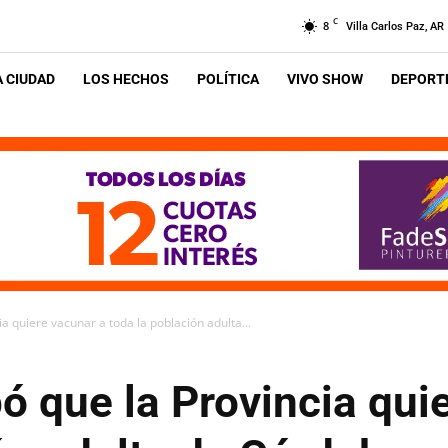
C
8
Villa Carlos Paz, AR
A CIUDAD
LOS HECHOS
POLÍTICA
VIVO SHOW
DEPORTE
a quiere vacunar a toda la población adulta...
ó que la Provincia qui