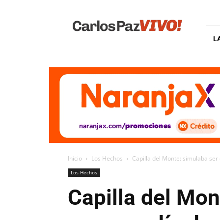
Carlos
Paz
Vivo
L
Inicio
Los Hechos
Capilla del Monte: simulaba ser
Los Hechos
Capilla del Mon