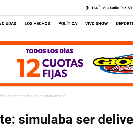
C
11.6
Villa Carlos Paz, AR
A CIUDAD
LOS HECHOS
POLÍTICA
VIVO SHOW
DEPORTE
 delivery de comidas pero vendía drogas
te: simulaba ser deliv