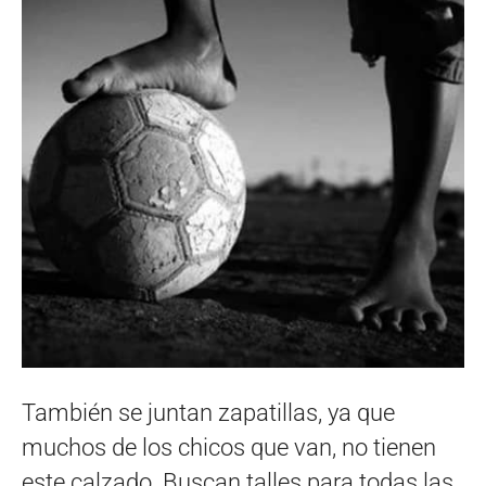
También se juntan zapatillas, ya que
muchos de los chicos que van, no tienen
este calzado. Buscan talles para todas las