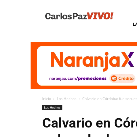
Carlos
Paz
Vivo
L
Inicio
Los Hechos
Calvario en Córdoba: fue secuest
Los Hechos
Calvario en Cór