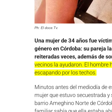
Ph: El doce.Tv.
Una mujer de 34 años fue víctim
género en Córdoba: su pareja la 
reiteradas veces, además de so
vecinos la ayudaron. El hombre hu
escapando por los techos.
Minutos antes del mediodía de es
mujer que estuvo secuestrada y 
barrio Ameghino Norte de Córdoba
familiar sabía que ella estaba ah