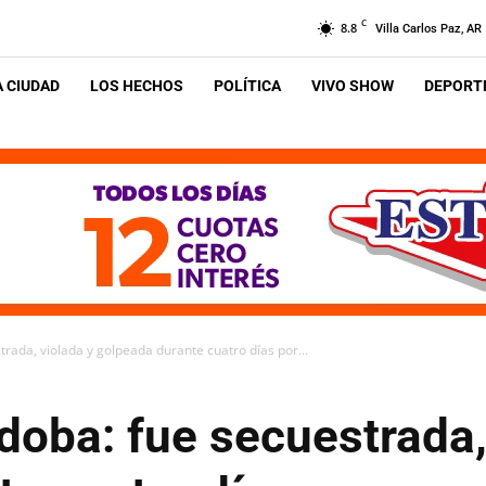
C
8.8
Villa Carlos Paz, AR
A CIUDAD
LOS HECHOS
POLÍTICA
VIVO SHOW
DEPORTE
rada, violada y golpeada durante cuatro días por...
doba: fue secuestrada,