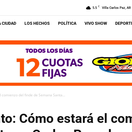
C
5.5
Villa Carlos Paz, AR
A CIUDAD
LOS HECHOS
POLÍTICA
VIVO SHOW
DEPORTE
 comienzo del finde de Semana Santa...
to: Cómo estará el com