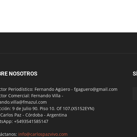
BRE NOSOTROS
S
ctor Periodístico: Fernando Agüero -
fgaguero@gmail.com
ctor Comercial: Fernando Villa -
ando.villa@fmazul.com
cción: 9 de Julio 90. Piso 10. Of 107.(X5152EYN)
a Carlos Paz - Córdoba - Argentina
tsApp: +5493541585147
áctanos:
info@carlospazvivo.com