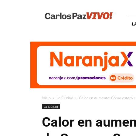
Carlos
Paz
Vivo
L
Inicio
La Ciudad
Calor en aumento: Cómo estará el
La Ciudad
Calor en aumen