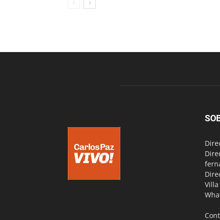
SO
Dire
Dire
fern
Dire
Vill
Wha
Cont