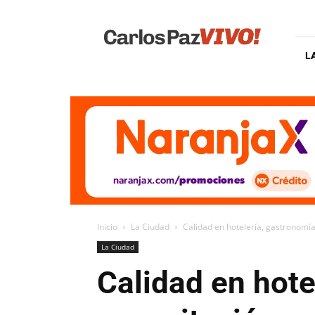
Carlos
Paz
Vivo
L
Inicio
La Ciudad
Calidad en hotelería, gastronomía
La Ciudad
Calidad en hote