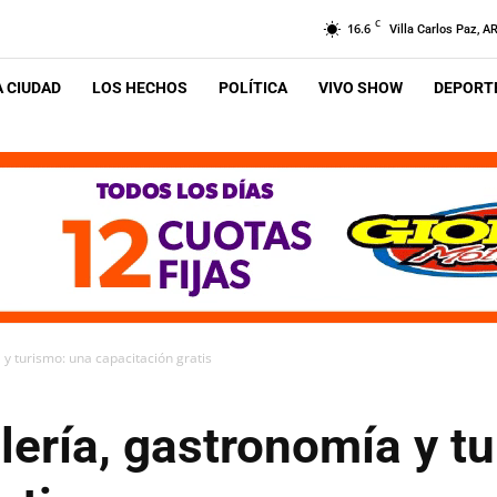
C
16.6
Villa Carlos Paz, A
A CIUDAD
LOS HECHOS
POLÍTICA
VIVO SHOW
DEPORTE
 y turismo: una capacitación gratis
lería, gastronomía y t