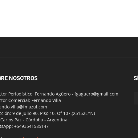
BRE NOSOTROS
S
ctor Periodístico: Fernando Agüero -
fgaguero@gmail.com
ctor Comercial: Fernando Villa -
ando.villa@fmazul.com
cción: 9 de Julio 90. Piso 10. Of 107.(X5152EYN)
a Carlos Paz - Córdoba - Argentina
tsApp: +5493541585147