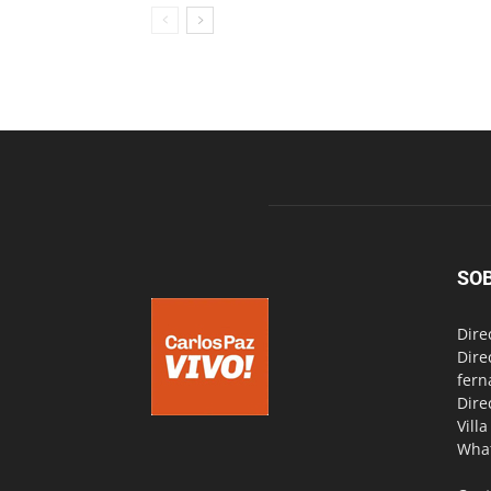
SO
Dire
Dire
fern
Dire
Vill
Wha