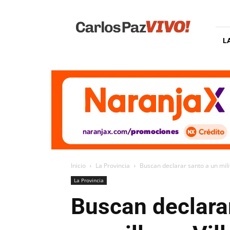
Carlos
Paz
Vivo
L
Inicio
La Provincia
Buscan declarar santo a un milita
La Provincia
Buscan declarar