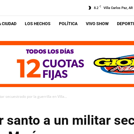
C
8.2
Villa Carlos Paz, AR
A CIUDAD
LOS HECHOS
POLÍTICA
VIVO SHOW
DEPORTE
r secuestrado por la guerrilla en Villa...
 santo a un militar se