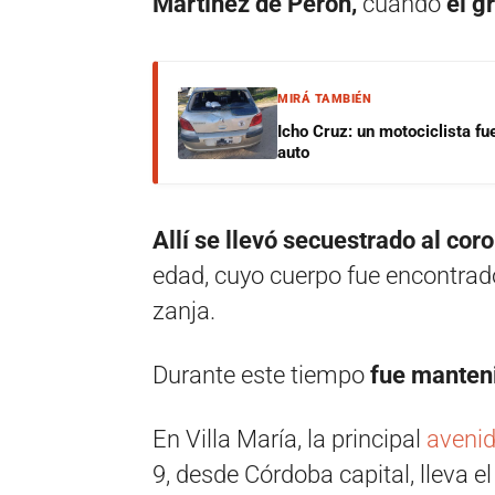
Martínez de Perón,
cuando
el g
MIRÁ TAMBIÉN
Icho Cruz: un motociclista fu
auto
Allí se llevó secuestrado al cor
edad, cuyo cuerpo fue encontrad
zanja.
Durante este tiempo
fue manteni
En Villa María, la principal
avenid
9, desde Córdoba capital, lleva e