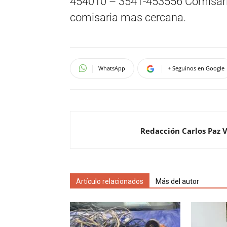
454010 – 3541-453556 Comisari
comisaria mas cercana.
WhatsApp
+ Seguinos en Google
Redacción Carlos Paz 
Artículo relacionados
Más del autor