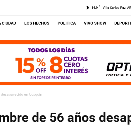
C
14.9
Villa Carlos Paz, A
A CIUDAD
LOS HECHOS
POLÍTICA
VIVO SHOW
DEPORTE
 desaparecido en Cosquín
mbre de 56 años desa