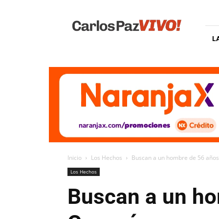
Carlos
Paz
Vivo
L
Inicio
Los Hechos
Buscan a un hombre de 56 años
Los Hechos
Buscan a un ho