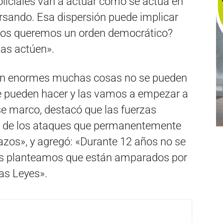
liciales van a actuar como se actúa en
rsando. Esa dispersión puede implicar
nos queremos un orden democrático?
zas actúen».
on enormes muchas cosas no se pueden
e pueden hacer y las vamos a empezar a
ese marco, destacó que las fuerzas
se de los ataques que permanentemente
azos», y agregó: «Durante 12 años no se
les planteamos que están amparados por
las Leyes».