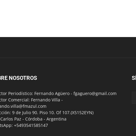
BRE NOSOTROS
S
ctor Periodístico: Fernando Agüero -
fgaguero@gmail.com
ctor Comercial: Fernando Villa -
ando.villa@fmazul.com
cción: 9 de Julio 90. Piso 10. Of 107.(X5152EYN)
a Carlos Paz - Córdoba - Argentina
tsApp: +5493541585147