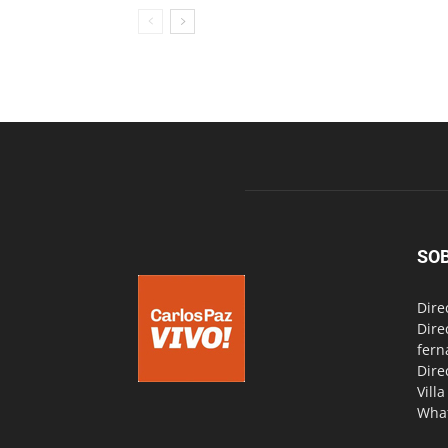
SO
Dire
Dire
fern
Dire
Vill
Wha