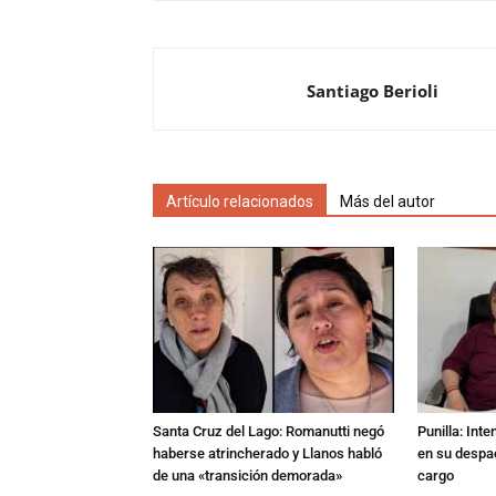
Santiago Berioli
Artículo relacionados
Más del autor
Santa Cruz del Lago: Romanutti negó
Punilla: Int
haberse atrincherado y Llanos habló
en su despac
de una «transición demorada»
cargo