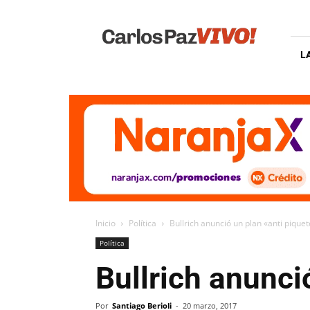
Carlos
Paz
Vivo
L
Inicio
Política
Bullrich anunció un plan «anti pique
Política
Bullrich anunci
Por
Santiago Berioli
-
20 marzo, 2017