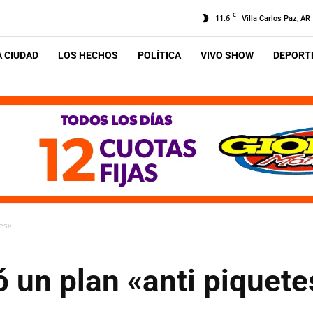
C
11.6
Villa Carlos Paz, AR
A CIUDAD
LOS HECHOS
POLÍTICA
VIVO SHOW
DEPORTE
tes»
ó un plan «anti piquete