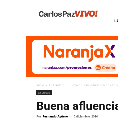
Carlos
Paz
Vivo
L
Inicio
La Ciudad
Buena afluencia turística en el fi
La Ciudad
Buena afluencia 
Por
Fernando Agüero
-
10 diciembre, 2016