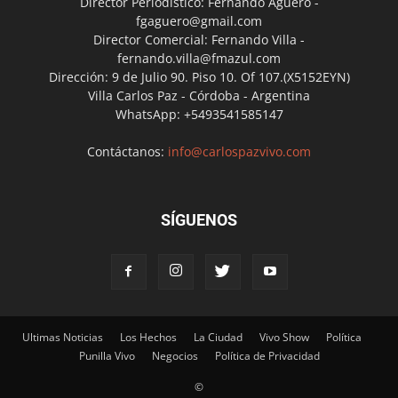
Director Periodístico: Fernando Agüero -
fgaguero@gmail.com
Director Comercial: Fernando Villa -
fernando.villa@fmazul.com
Dirección: 9 de Julio 90. Piso 10. Of 107.(X5152EYN)
Villa Carlos Paz - Córdoba - Argentina
WhatsApp: +5493541585147
Contáctanos:
info@carlospazvivo.com
SÍGUENOS
Ultimas Noticias
Los Hechos
La Ciudad
Vivo Show
Política
Punilla Vivo
Negocios
Política de Privacidad
©