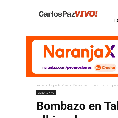
Carlos
Paz
Vivo
L
Inicio
Deporte Vivo
Bombazo en Talleres: Sampaoli
Deporte Vivo
Bombazo en Tal