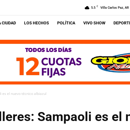
C
5.5
Villa Carlos Paz, AR
A CIUDAD
LOS HECHOS
POLÍTICA
VIVO SHOW
DEPORTE
 es el nuevo técnico albiazul
leres: Sampaoli es el 