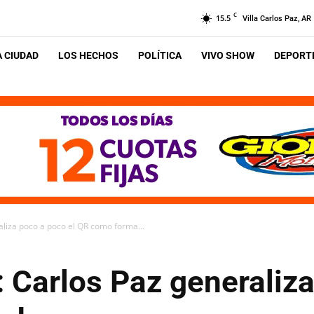
C
15.5
Villa Carlos Paz, AR
A CIUDAD
LOS HECHOS
POLÍTICA
VIVO SHOW
DEPORTE
raliza poco a poco el QR como forma...
l: Carlos Paz generaliz