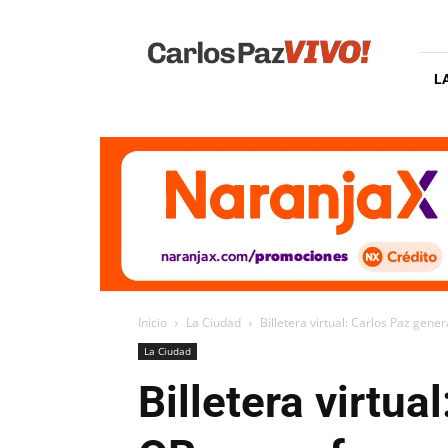
Carlos
Paz
Vivo
L
Inicio
La Ciudad
Billetera virtual: Carlos Paz gene
La Ciudad
Billetera virtua