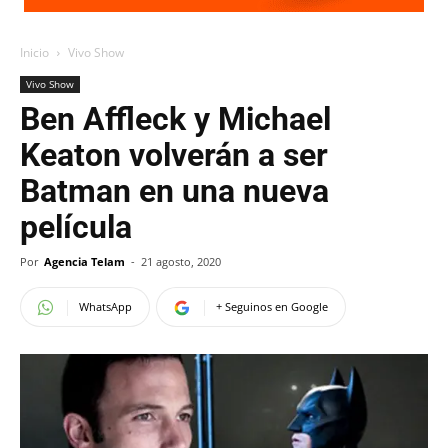
Inicio
Vivo Show
Vivo Show
Ben Affleck y Michael
Keaton volverán a ser
Batman en una nueva
película
Por
Agencia Telam
-
21 agosto, 2020
WhatsApp
+ Seguinos en Google