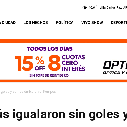
C
16.6
Villa Carlos Paz, A
A CIUDAD
LOS HECHOS
POLÍTICA
VIVO SHOW
DEPORTE
n goles y con polémica en el Kempes
s igualaron sin goles 