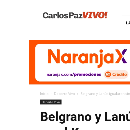
Carlos
Paz
Vivo
L
Inicio
Deporte Vivo
Belgrano y Lanús igualaron si
Deporte Vivo
Belgrano y Lanú