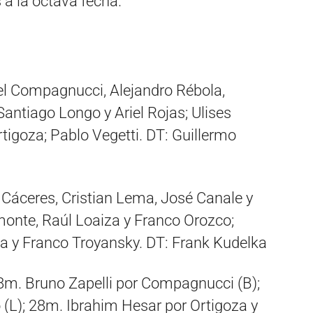
a la octava fecha.
l Compagnucci, Alejandro Rébola,
Santiago Longo y Ariel Rojas; Ulises
tigoza; Pablo Vegetti. DT: Guillermo
 Cáceres, Cristian Lema, José Canale y
nte, Raúl Loaiza y Franco Orozco;
ga y Franco Troyansky. DT: Frank Kudelka
8m. Bruno Zapelli por Compagnucci (B);
(L); 28m. Ibrahim Hesar por Ortigoza y