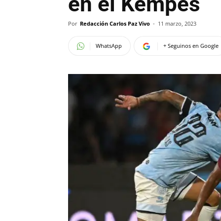
en el Kempes
Por
Redacción Carlos Paz Vivo
-
11 marzo, 2023
WhatsApp
+ Seguinos en Google