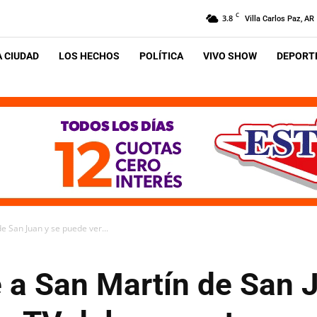
C
3.8
Villa Carlos Paz, AR
A CIUDAD
LOS HECHOS
POLÍTICA
VIVO SHOW
DEPORTE
e San Juan y se puede ver...
e a San Martín de San 