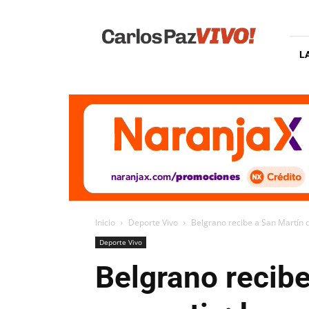
Carlos
Paz
Vivo
L
Inicio
Deporte Vivo
Belgrano recibe a San Martín d
Deporte Vivo
Belgrano recib