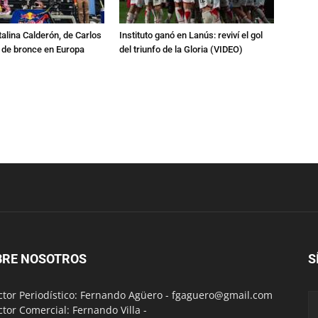
talina Calderón, de Carlos
Instituto ganó en Lanús: reviví el gol
a de bronce en Europa
del triunfo de la Gloria (VIDEO)
BRE NOSOTROS
S
ctor Periodístico: Fernando Agüero -
fgaguero@gmail.com
ctor Comercial: Fernando Villa -