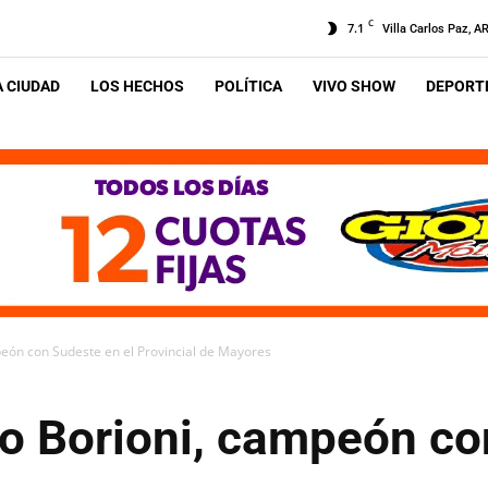
C
7.1
Villa Carlos Paz, A
A CIUDAD
LOS HECHOS
POLÍTICA
VIVO SHOW
DEPORTE
peón con Sudeste en el Provincial de Mayores
no Borioni, campeón co