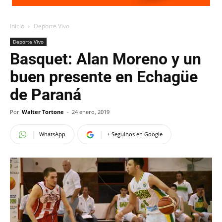
Inicio
Deporte Vivo
Deporte Vivo
Basquet: Alan Moreno y un
buen presente en Echagüe
de Paraná
Por
Walter Tortone
-
24 enero, 2019
WhatsApp
+ Seguinos en Google