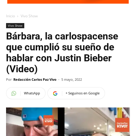
Inicio
Vivo Show
Vivo Show
Bárbara, la carlospacense
que cumplió su sueño de
hablar con Justin Bieber
(Video)
Por
Redacción Carlos Paz Vivo
-
5 mayo, 2022
WhatsApp
+ Seguinos en Google