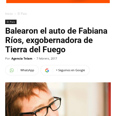
Inicio
El Pais
El Pais
Balearon el auto de Fabiana
Ríos, exgobernadora de
Tierra del Fuego
Por
Agencia Telam
-
7 febrero, 2017
WhatsApp
+ Seguinos en Google