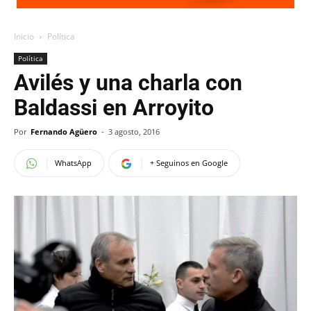
Inicio
Política
Política
Avilés y una charla con
Baldassi en Arroyito
Por
Fernando Agüero
-
3 agosto, 2016
WhatsApp
+ Seguinos en Google