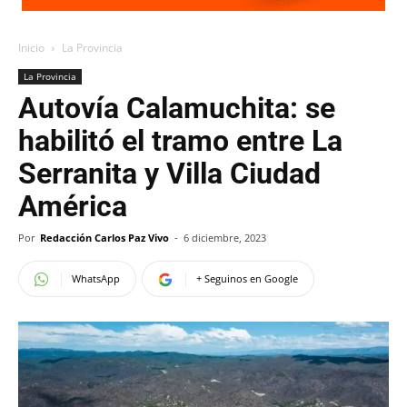
Inicio
La Provincia
La Provincia
Autovía Calamuchita: se
habilitó el tramo entre La
Serranita y Villa Ciudad
América
Por
Redacción Carlos Paz Vivo
-
6 diciembre, 2023
WhatsApp
+ Seguinos en Google