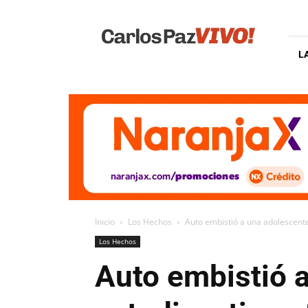
Carlos
Paz
Vivo
L
Inicio
Los Hechos
Auto embistió a una adolescente
Los Hechos
Auto embistió a