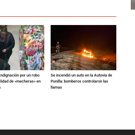
Indignación por un robo
Se incendió un auto en la Autovía de
alidad de «mecheras» en
Punilla: bomberos controlaron las
a
llamas