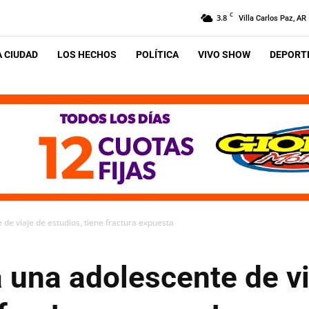
C
3.8
Villa Carlos Paz, AR
A CIUDAD
LOS HECHOS
POLÍTICA
VIVO SHOW
DEPORTE
 de viaje de estudios, tiene fractura expuesta
 una adolescente de vi