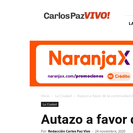
Carlos
Paz
Vivo
L
Inicio
La Ciudad
Autazo a favor de la continuidad 
La Ciudad
Autazo a favor 
Por
Redacción Carlos Paz Vivo
-
24 noviembre, 2020