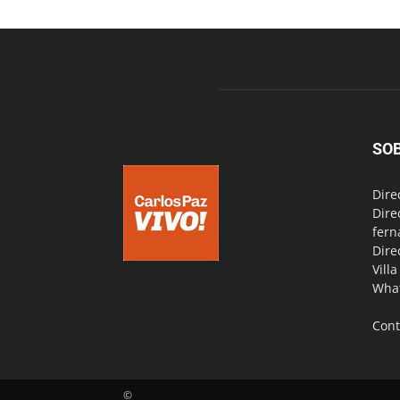
SO
Dire
Dire
fern
Dire
Vill
Wha
Cont
©