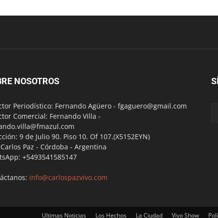
BRE NOSOTROS
S
ctor Periodístico: Fernando Agüero -
fgaguero@gmail.com
ctor Comercial: Fernando Villa -
ando.villa@fmazul.com
cción: 9 de Julio 90. Piso 10. Of 107.(X5152EYN)
a Carlos Paz - Córdoba - Argentina
tsApp: +5493541585147
áctanos:
info@carlospazvivo.com
Ultimas Noticias
Los Hechos
La Ciudad
Vivo Show
Polí