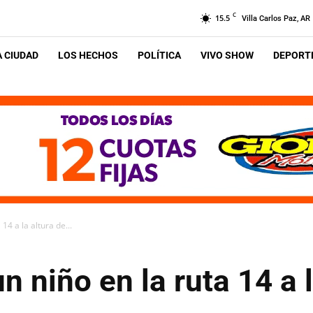
C
15.5
Villa Carlos Paz, AR
A CIUDAD
LOS HECHOS
POLÍTICA
VIVO SHOW
DEPORTE
14 a la altura de...
n niño en la ruta 14 a 