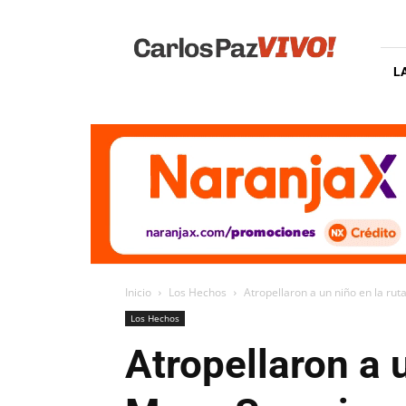
Carlos
Paz
Vivo
L
Inicio
Los Hechos
Atropellaron a un niño en la ruta 
Los Hechos
Atropellaron a u