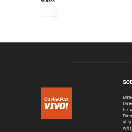
de fútbol
SO
Dire
Dire
fern
Dire
Vill
Wha