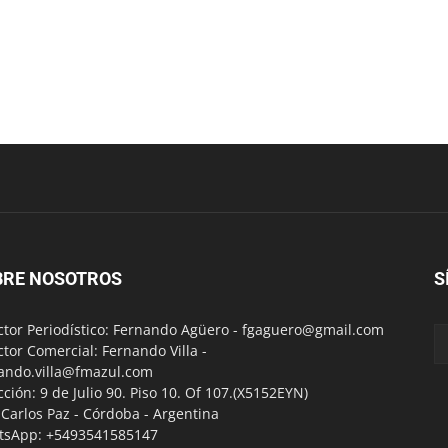
BRE NOSOTROS
S
ctor Periodístico: Fernando Agüero -
fgaguero@gmail.com
ctor Comercial: Fernando Villa -
ando.villa@fmazul.com
cción: 9 de Julio 90. Piso 10. Of 107.(X5152EYN)
a Carlos Paz - Córdoba - Argentina
tsApp: +5493541585147