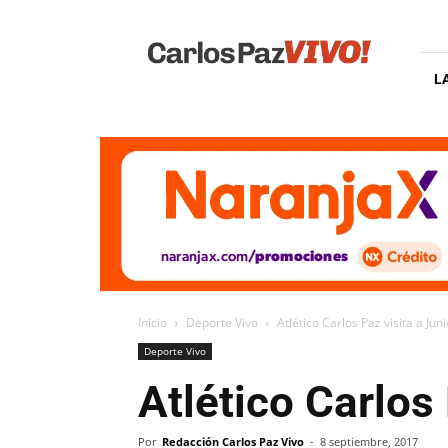
Carlos
Paz
Vivo
L
Inicio
Deporte Vivo
Atlético Carlos Paz visita a Jun
Deporte Vivo
Atlético Carlos 
Por
Redacción Carlos Paz Vivo
-
8 septiembre, 2017