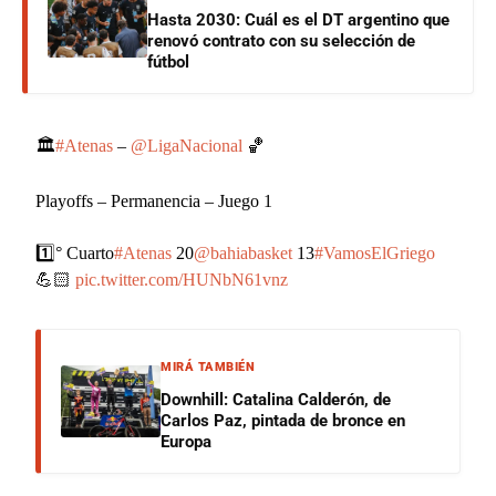
Hasta 2030: Cuál es el DT argentino que
renovó contrato con su selección de
fútbol
🏛️
#Atenas
–
@LigaNacional
🏀
Playoffs – Permanencia – Juego 1
1️⃣° Cuarto
#Atenas
20
@bahiabasket
13
#VamosElGriego
💪🏻
pic.twitter.com/HUNbN61vnz
MIRÁ TAMBIÉN
Downhill: Catalina Calderón, de
Carlos Paz, pintada de bronce en
Europa