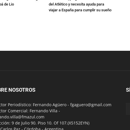
pá de Lio
del Atlético y necesita ayuda para
viajar a España para cumplir su sueño
BRE NOSOTROS
S
ctor Periodístico: Fernando Agüero -
fgaguero@gmail.com
ctor Comercial: Fernando Villa -
ando.villa@fmazul.com
cción: 9 de Julio 90. Piso 10. Of 107.(X5152EYN)
a Carlos Paz - Córdoba - Argentina