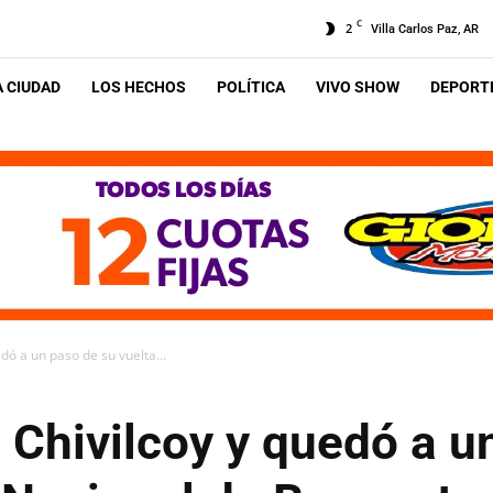
C
2
Villa Carlos Paz, AR
A CIUDAD
LOS HECHOS
POLÍTICA
VIVO SHOW
DEPORTE
dó a un paso de su vuelta...
 Chivilcoy y quedó a u