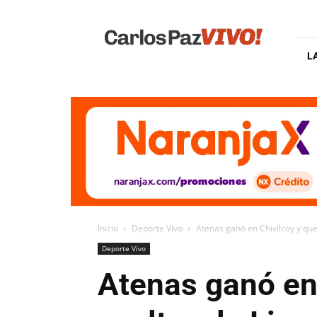
Carlos
Paz
Vivo
L
Inicio
Deporte Vivo
Atenas ganó en Chivilcoy y que
Deporte Vivo
Atenas ganó en