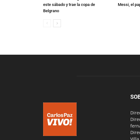
este sábado y trae la copa de
Messi, el pa
Belgrano
SO
Dire
Dire
fern
Dire
Vill