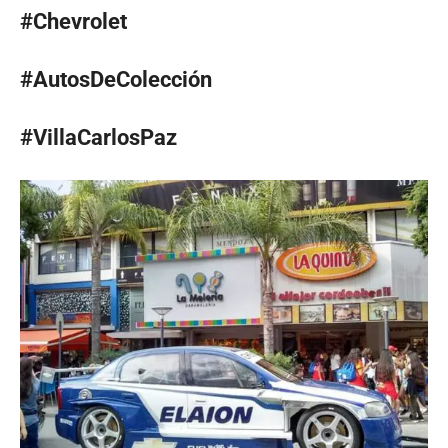
#Chevrolet
#AutosDeColección
#VillaCarlosPaz