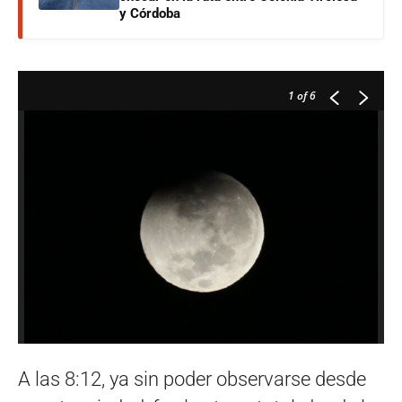
y Córdoba
1
of 6
A las 8:12, ya sin poder observarse desde