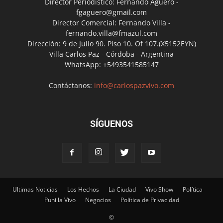
Director Periodístico: Fernando Agüero -
fgaguero@gmail.com
Director Comercial: Fernando Villa -
fernando.villa@fmazul.com
Dirección: 9 de Julio 90. Piso 10. Of 107.(X5152EYN)
Villa Carlos Paz - Córdoba - Argentina
WhatsApp: +5493541585147
Contáctanos:
info@carlospazvivo.com
SÍGUENOS
Ultimas Noticias
Los Hechos
La Ciudad
Vivo Show
Política
Punilla Vivo
Negocios
Política de Privacidad
©