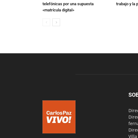
telefónicas por una supuesta
trabajo y la
«matrícula digital»
SO
Dire
Dire
fern
Dire
Vill