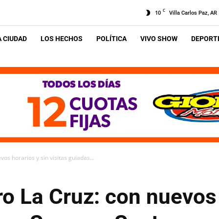
C
10
Villa Carlos Paz, AR
A CIUDAD
LOS HECHOS
POLÍTICA
VIVO SHOW
DEPORTE
os horarios y sin visitas guiadas...
o La Cruz: con nuevos 