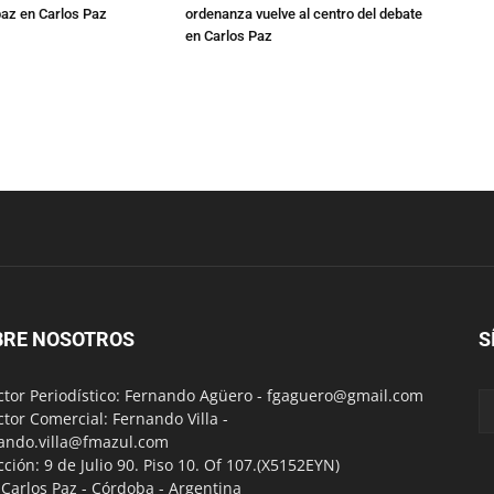
 paz en Carlos Paz
ordenanza vuelve al centro del debate
en Carlos Paz
BRE NOSOTROS
S
ctor Periodístico: Fernando Agüero -
fgaguero@gmail.com
ctor Comercial: Fernando Villa -
ando.villa@fmazul.com
cción: 9 de Julio 90. Piso 10. Of 107.(X5152EYN)
a Carlos Paz - Córdoba - Argentina