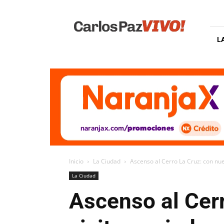
Carlos
Paz
Vivo
L
Inicio
La Ciudad
Ascenso al Cerro La Cruz: con nuev
La Ciudad
Ascenso al Cerr