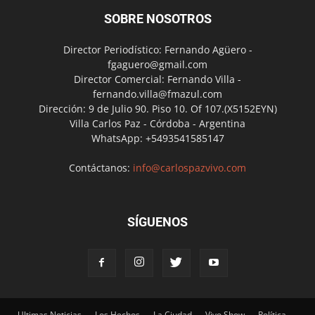
SOBRE NOSOTROS
Director Periodístico: Fernando Agüero -
fgaguero@gmail.com
Director Comercial: Fernando Villa -
fernando.villa@fmazul.com
Dirección: 9 de Julio 90. Piso 10. Of 107.(X5152EYN)
Villa Carlos Paz - Córdoba - Argentina
WhatsApp: +5493541585147
Contáctanos:
info@carlospazvivo.com
SÍGUENOS
Ultimas Noticias
Los Hechos
La Ciudad
Vivo Show
Política