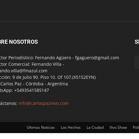
BRE NOSOTROS
S
ctor Periodístico: Fernando Agüero -
fgaguero@gmail.com
ctor Comercial: Fernando Villa -
ando.villa@fmazul.com
cción: 9 de Julio 90. Piso 10. Of 107.(X5152EYN)
a Carlos Paz - Córdoba - Argentina
tsApp: +5493541585147
áctanos:
info@carlospazvivo.com
Ultimas Noticias
Los Hechos
La Ciudad
Vivo Show
Polí