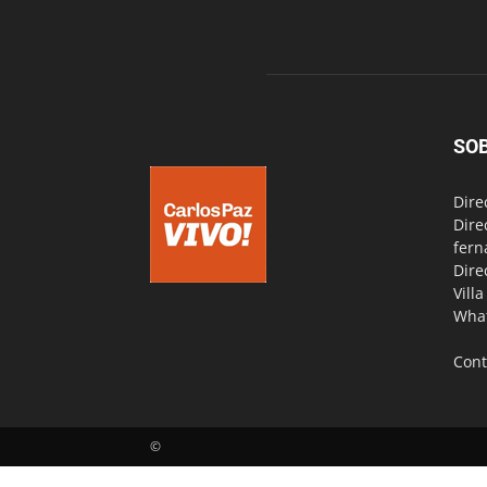
SO
Dire
Dire
fern
Dire
Vill
Wha
Cont
©