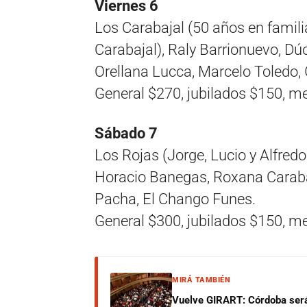
Viernes 6
Los Carabajal (50 años en familia
Carabajal), Raly Barrionuevo, D
Orellana Lucca, Marcelo Toledo,
General $270, jubilados $150, m
Sábado 7
Los Rojas (Jorge, Lucio y Alfred
Horacio Banegas, Roxana Caraba
Pacha, El Chango Funes.
General $300, jubilados $150, m
MIRÁ TAMBIÉN
Vuelve GIRART: Córdoba será