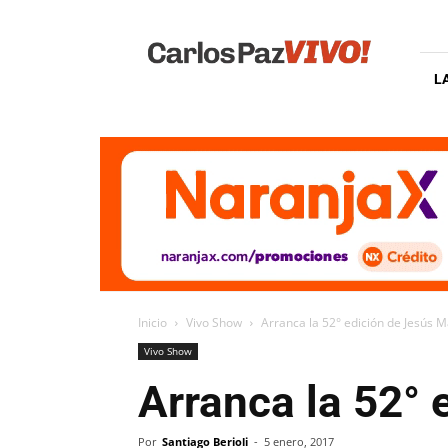
Carlos
Paz
Vivo
L
Inicio
Vivo Show
Arranca la 52° edición de Jesús M
Vivo Show
Arranca la 52° 
Por
Santiago Berioli
-
5 enero, 2017