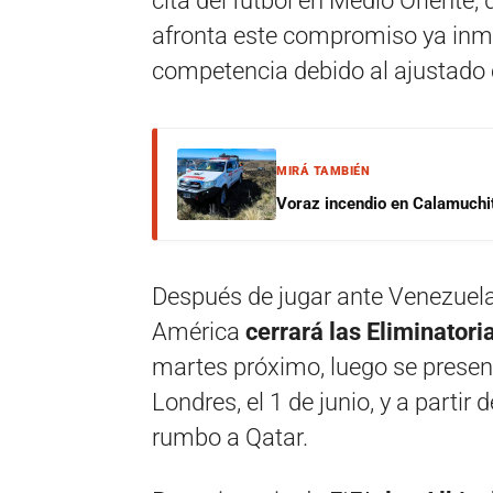
cita del fútbol en Medio Oriente,
afronta este compromiso ya inmer
competencia debido al ajustado c
MIRÁ TAMBIÉN
Voraz incendio en Calamuchit
Después de jugar ante Venezuela
América
cerrará las Eliminatori
martes próximo, luego se presenta
Londres, el 1 de junio, y a parti
rumbo a Qatar.