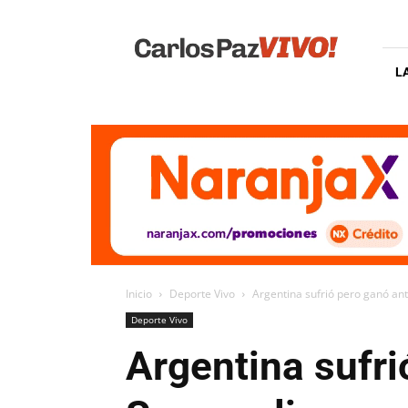
Carlos
Paz
Vivo
L
Inicio
Deporte Vivo
Argentina sufrió pero ganó ant
Deporte Vivo
Argentina sufri