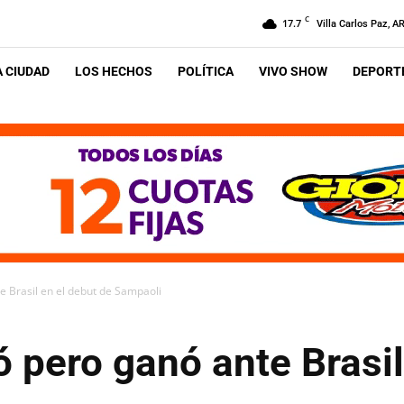
C
17.7
Villa Carlos Paz, A
A CIUDAD
LOS HECHOS
POLÍTICA
VIVO SHOW
DEPORTE
e Brasil en el debut de Sampaoli
ó pero ganó ante Brasil