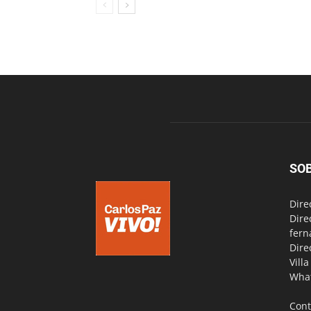
SO
Dire
Dire
fern
Dire
Vill
Wha
Cont