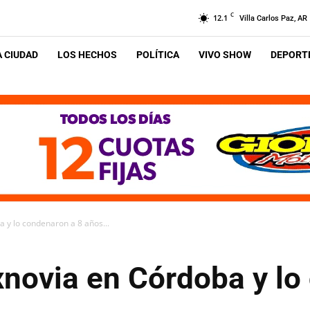
C
12.1
Villa Carlos Paz, AR
A CIUDAD
LOS HECHOS
POLÍTICA
VIVO SHOW
DEPORTE
 y lo condenaron a 8 años...
xnovia en Córdoba y lo