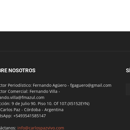
BRE NOSOTROS
S
ctor Periodístico: Fernando Agüero -
fgaguero@gmail.com
ctor Comercial: Fernando Villa -
ando.villa@fmazul.com
cción: 9 de Julio 90. Piso 10. Of 107.(X5152EYN)
a Carlos Paz - Córdoba - Argentina
tsApp: +5493541585147
áctanos:
info@carlospazvivo.com