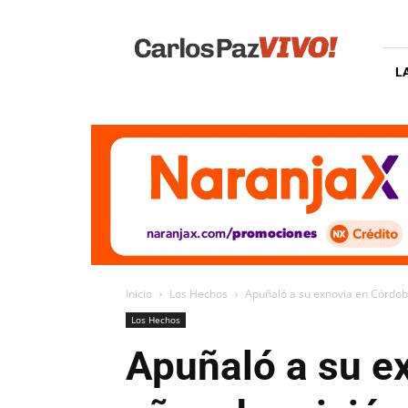
Carlos
Paz
Vivo
L
Inicio
Los Hechos
Apuñaló a su exnovia en Córdoba
Los Hechos
Apuñaló a su e