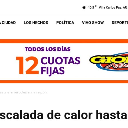
C
10.5
Villa Carlos Paz, AR
A CIUDAD
LOS HECHOS
POLÍTICA
VIVO SHOW
DEPORTE
sta el miércoles en la región
calada de calor hasta