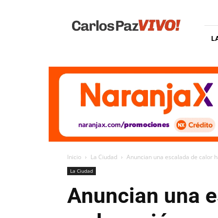
Carlos
Paz
Vivo
L
Inicio
La Ciudad
Anuncian una escalada de calor ha
La Ciudad
Anuncian una es