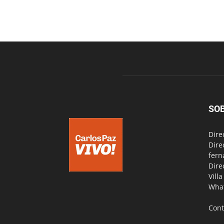
SO
Dire
Dire
fern
Dire
Vill
Wha
Cont