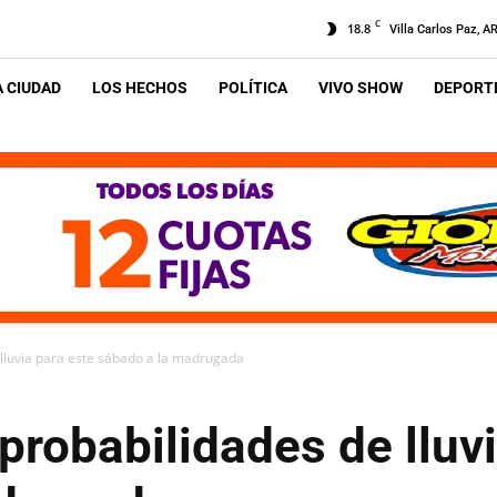
C
18.8
Villa Carlos Paz, A
A CIUDAD
LOS HECHOS
POLÍTICA
VIVO SHOW
DEPORTE
 lluvia para este sábado a la madrugada
probabilidades de lluv