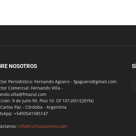
BRE NOSOTROS
S
ctor Periodístico: Fernando Agüero -
fgaguero@gmail.com
ctor Comercial: Fernando Villa -
ando.villa@fmazul.com
cción: 9 de Julio 90. Piso 10. Of 107.(X5152EYN)
a Carlos Paz - Córdoba - Argentina
tsApp: +5493541585147
áctanos:
info@carlospazvivo.com