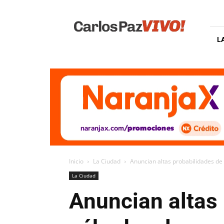
Carlos
Paz
Vivo
L
Inicio
La Ciudad
Anuncian altas probabilidades de
La Ciudad
Anuncian altas 