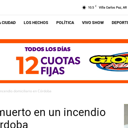
C
10.5
Villa Carlos Paz, AR
A CIUDAD
LOS HECHOS
POLÍTICA
VIVO SHOW
DEPORTE
incendio domiciliario en Córdoba
 muerto en un incendio
órdoba