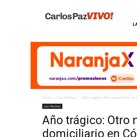
Carlos
Paz
Vivo
L
Inicio
Los Hechos
Año trágico: Otro muerto en un 
Los Hechos
Año trágico: Otro
domiciliario en C