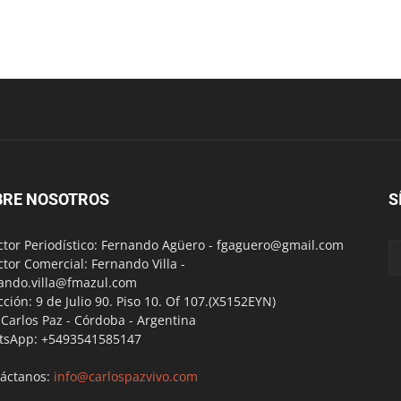
BRE NOSOTROS
S
ctor Periodístico: Fernando Agüero -
fgaguero@gmail.com
ctor Comercial: Fernando Villa -
ando.villa@fmazul.com
cción: 9 de Julio 90. Piso 10. Of 107.(X5152EYN)
a Carlos Paz - Córdoba - Argentina
tsApp: +5493541585147
áctanos:
info@carlospazvivo.com