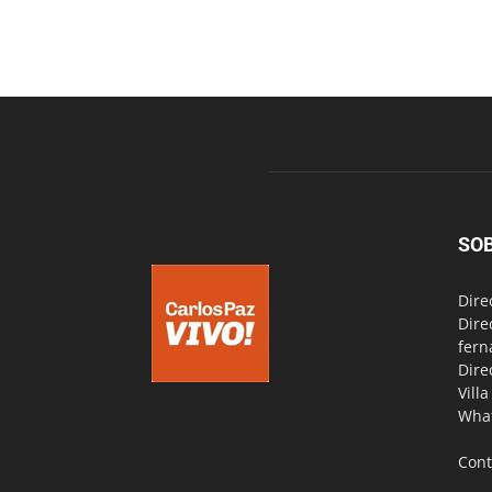
SO
Dire
Dire
fern
Dire
Vill
Wha
Cont