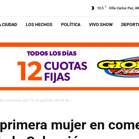
C
10.5
Villa Carlos Paz, A
A CIUDAD
LOS HECHOS
POLÍTICA
VIVO SHOW
DEPORTE
n comentar por TV un partido oficial de...
 primera mujer en com