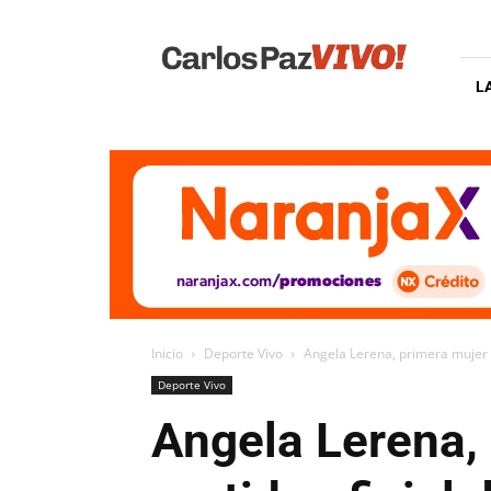
Carlos
Paz
Vivo
L
Inicio
Deporte Vivo
Angela Lerena, primera mujer e
Deporte Vivo
Angela Lerena,