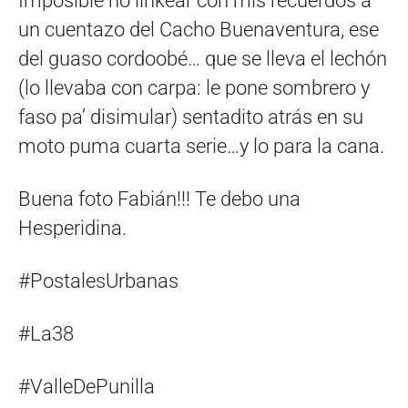
Imposible no linkear con mis recuerdos a
un cuentazo del Cacho Buenaventura, ese
del guaso cordoobé… que se lleva el lechón
(lo llevaba con carpa: le pone sombrero y
faso pa’ disimular) sentadito atrás en su
moto puma cuarta serie…y lo para la cana.
Buena foto Fabián!!! Te debo una
Hesperidina.
#PostalesUrbanas
#La38
#ValleDePunilla