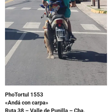
PhoTortul 1553
«Andá con carpa»
Ruta 38 – Valle de Punilla – Cba.