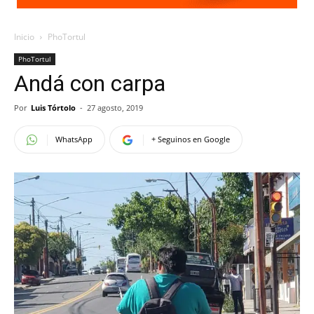
Inicio
PhoTortul
PhoTortul
Andá con carpa
Por
Luis Tórtolo
-
27 agosto, 2019
WhatsApp
+ Seguinos en Google