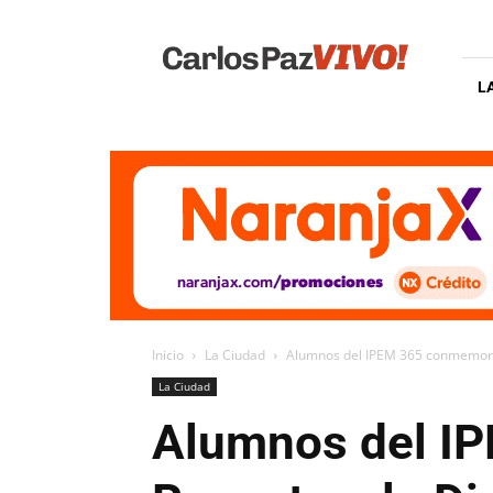
Carlos
Paz
Vivo
L
Inicio
La Ciudad
Alumnos del IPEM 365 conmemoran 
La Ciudad
Alumnos del IP