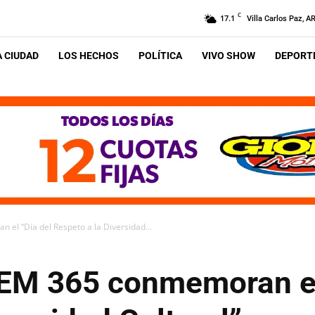
C
17.1
Villa Carlos Paz, A
A CIUDAD
LOS HECHOS
POLÍTICA
VIVO SHOW
DEPORTE
el “Día del Respeto a la Diversidad...
EM 365 conmemoran el