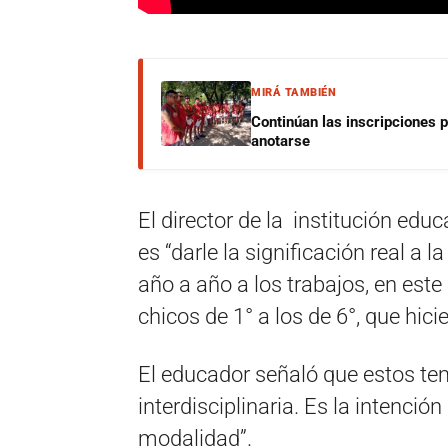
MIRÁ TAMBIÉN
Continúan las inscripciones 
anotarse
El director de la institución edu
es “darle la significación real 
año a año a los trabajos, en est
chicos de 1° a los de 6°, que hici
El educador señaló que estos te
interdisciplinaria. Es la intenció
modalidad”.