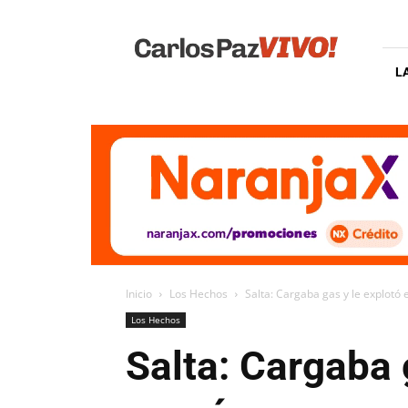
Carlos
Paz
Vivo
L
Inicio
Los Hechos
Salta: Cargaba gas y le explotó 
Los Hechos
Salta: Cargaba g