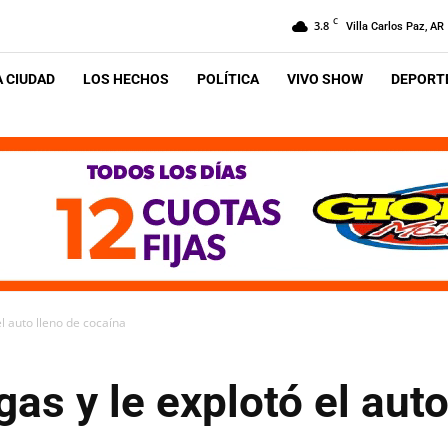
C
3.8
Villa Carlos Paz, AR
A CIUDAD
LOS HECHOS
POLÍTICA
VIVO SHOW
DEPORTE
el auto lleno de cocaína
as y le explotó el auto