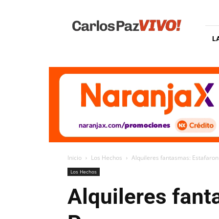
Carlos
Paz
Vivo
L
Inicio
Los Hechos
Alquileres fantasmas: Estafaron 
Los Hechos
Alquileres fant