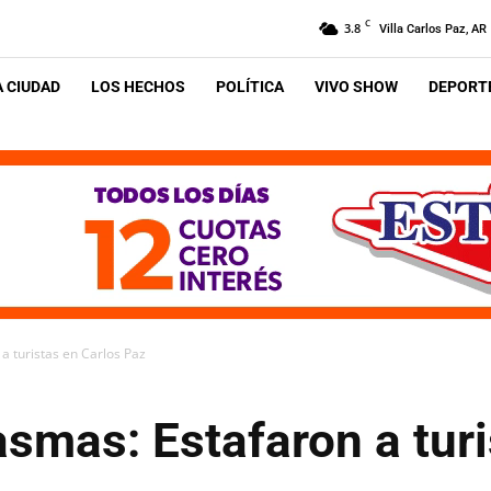
C
3.8
Villa Carlos Paz, AR
A CIUDAD
LOS HECHOS
POLÍTICA
VIVO SHOW
DEPORTE
a turistas en Carlos Paz
asmas: Estafaron a tur