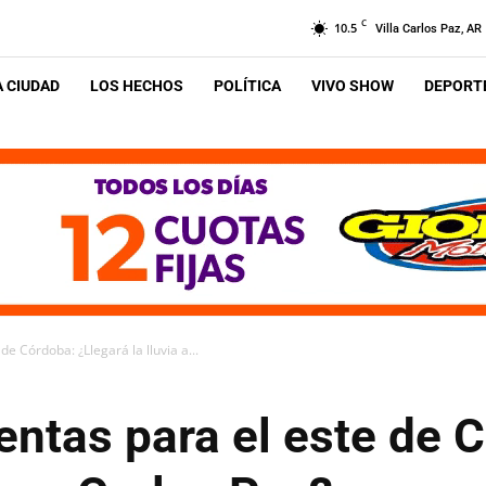
C
10.5
Villa Carlos Paz, AR
A CIUDAD
LOS HECHOS
POLÍTICA
VIVO SHOW
DEPORTE
de Córdoba: ¿Llegará la lluvia a...
entas para el este de 