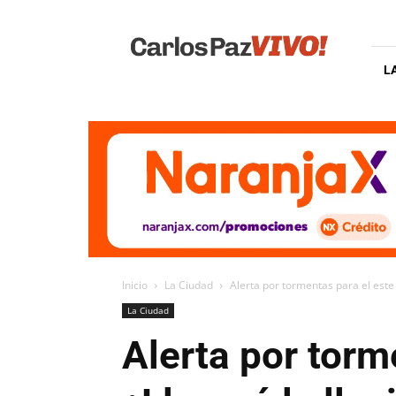
Carlos
Paz
Vivo
L
Inicio
La Ciudad
Alerta por tormentas para el este 
La Ciudad
Alerta por torm