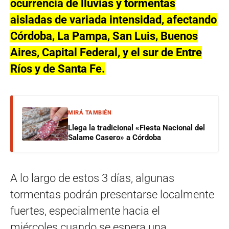
ocurrencia de lluvias y tormentas
aisladas de variada intensidad, afectando
Córdoba, La Pampa, San Luis, Buenos
Aires, Capital Federal, y el sur de Entre
Ríos y de Santa Fe.
MIRÁ TAMBIÉN
Llega la tradicional «Fiesta Nacional del
Salame Casero» a Córdoba
A lo largo de estos 3 días, algunas
tormentas podrán presentarse localmente
fuertes, especialmente hacia el
miércoles cuando se espera una