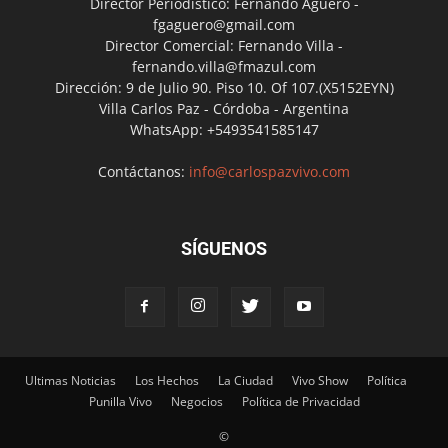
Director Periodístico: Fernando Agüero -
fgaguero@gmail.com
Director Comercial: Fernando Villa -
fernando.villa@fmazul.com
Dirección: 9 de Julio 90. Piso 10. Of 107.(X5152EYN)
Villa Carlos Paz - Córdoba - Argentina
WhatsApp: +5493541585147
Contáctanos:
info@carlospazvivo.com
SÍGUENOS
Ultimas Noticias
Los Hechos
La Ciudad
Vivo Show
Política
Punilla Vivo
Negocios
Política de Privacidad
©