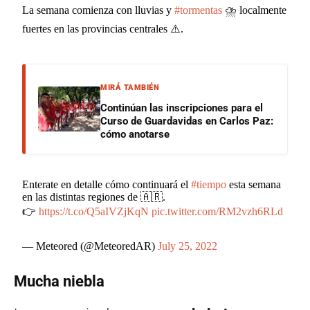
La semana comienza con lluvias y
#tormentas
⛈ localmente
fuertes en las provincias centrales ⚠.
MIRÁ TAMBIÉN
Continúan las inscripciones para el
Curso de Guardavidas en Carlos Paz:
cómo anotarse
Enterate en detalle cómo continuará el
#tiempo
esta semana
en las distintas regiones de 🇦🇷.
👉
https://t.co/Q5aIVZjKqN
pic.twitter.com/RM2vzh6RLd
— Meteored (@MeteoredAR)
July 25, 2022
Mucha niebla