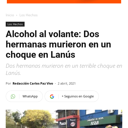
Inicio
Los Hechos
Los Hechos
Alcohol al volante: Dos
hermanas murieron en un
choque en Lanús
Dos hermanas murieron en un terrible choque en
Lanús.
Por
Redacción Carlos Paz Vivo
-
2 abril, 2021
WhatsApp
+ Seguinos en Google